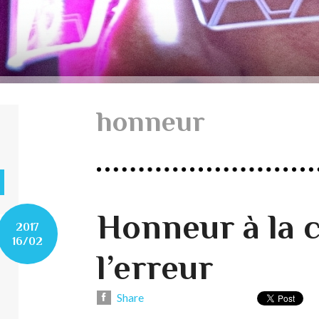
honneur
Honneur à la c
2017
16/02
l’erreur
Share