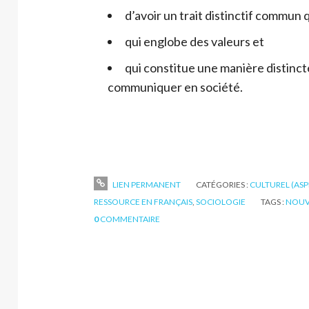
d’avoir un trait distinctif commun q
qui englobe des valeurs et
qui constitue une manière distincte
communiquer en société.
LIEN PERMANENT
CATÉGORIES :
CULTUREL (ASP
RESSOURCE EN FRANÇAIS
,
SOCIOLOGIE
TAGS :
NOUV
0
COMMENTAIRE