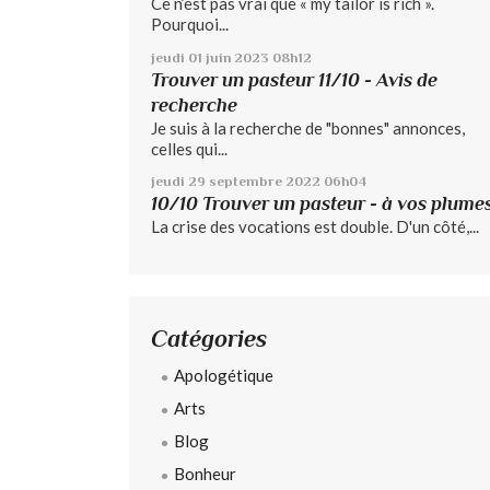
Ce n’est pas vrai que « my tailor is rich ».
Pourquoi...
jeudi 01
juin 2023
08h12
Trouver un pasteur 11/10 - Avis de
recherche
Je suis à la recherche de "bonnes" annonces,
celles qui...
jeudi 29
septembre 2022
06h04
10/10 Trouver un pasteur - à vos plume
La crise des vocations est double. D'un côté,...
Catégories
Apologétique
Arts
Blog
Bonheur