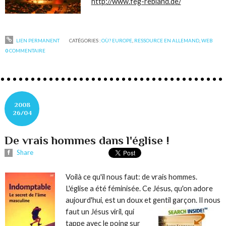
http://www.feg-rebland.de/
LIEN PERMANENT
CATÉGORIES :
OÙ? EUROPE
,
RESSOURCE EN ALLEMAND
,
WEB
0
COMMENTAIRE
2008
26/04
De vrais hommes dans l'église !
Share
Voilà ce qu'il nous faut: de vrais hommes.
L'église a été féminisée. Ce Jésus, qu'on adore
aujourd'hui, est un doux et gentil garçon. Il nous
faut
un Jésus viril, qui
tappe avec le poing sur