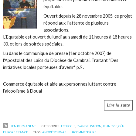
équitable.
Ouvert depuis le 28 novembre 2005, ce projet
répond aux l’attente de plusieurs
associations.
L’Equitable est ouvert du lundi au samedi de 11 heures à 18 heures
30, et lors de soirées spéciales.
Lu dans le communiqué de presse (1er octobre 2007) de
l'Apostolat des Laïcs du Diocèse de Cambrai. Traitant "Des
initiatives locales porteuses d’avenir" p.9 .
Commerce équitable et aide aux personnes luttant contre
l’alcoolisme à Douai
Lire la suite
LIEN PERMANENT
CATÉGORIES :
ECOLOGIE
,
EVANGÉLISATION
,
JEUNESSE
,
OÙ?
EUROPE FRANCE
TAGS :
ANDRÉ SCHWAB
0
COMMENTAIRE