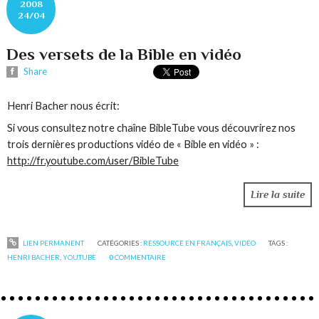
2008
24/04
Des versets de la Bible en vidéo
Share
Henri Bacher nous écrit:
Si vous consultez notre chaîne BibleTube vous découvrirez nos
trois dernières productions vidéo de « Bible en vidéo » :
http://fr.youtube.com/user
/BibleTube
Lire la suite
LIEN PERMANENT
CATÉGORIES :
RESSOURCE EN FRANÇAIS
,
VIDÉO
TAGS :
HENRI BACHER
,
YOUTUBE
0
COMMENTAIRE