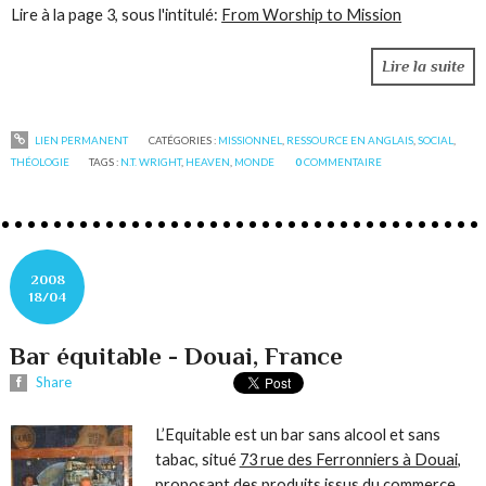
Lire à la page 3, sous l'intitulé:
From Worship to Mission
Lire la suite
LIEN PERMANENT
CATÉGORIES :
MISSIONNEL
,
RESSOURCE EN ANGLAIS
,
SOCIAL
,
THÉOLOGIE
TAGS :
N.T. WRIGHT
,
HEAVEN
,
MONDE
0
COMMENTAIRE
2008
18/04
Bar équitable - Douai, France
Share
L’Equitable est un bar sans alcool et sans
tabac, situé
73 rue des Ferronniers à Douai
,
proposant des produits issus du commerce