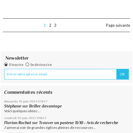
1
2
3
Page suivante
Newsletter
S'inscrire
Se désinscrire
Commentaires récents
dimanche 16
juin 2024
07h57
Stéphane
sur
Briller davantage
Voici quelques idées:...
vendredi 02
juin 2023
09h57
Florian Rochat
sur
Trouver un pasteur 11/10 - Avis de recherche
J'aimerai voir de grandes églises pleines de ressources...