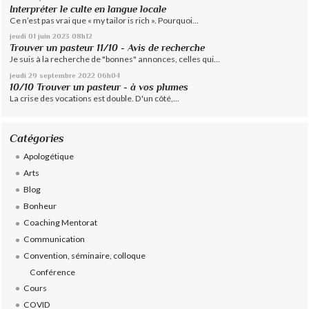
Interpréter le culte en langue locale
Ce n’est pas vrai que « my tailor is rich ». Pourquoi...
jeudi 01
juin 2023
08h12
Trouver un pasteur 11/10 - Avis de recherche
Je suis à la recherche de "bonnes" annonces, celles qui...
jeudi 29
septembre 2022
06h04
10/10 Trouver un pasteur - à vos plumes
La crise des vocations est double. D'un côté,...
Catégories
Apologétique
Arts
Blog
Bonheur
Coaching Mentorat
Communication
Convention, séminaire, colloque
Conférence
Cours
COVID