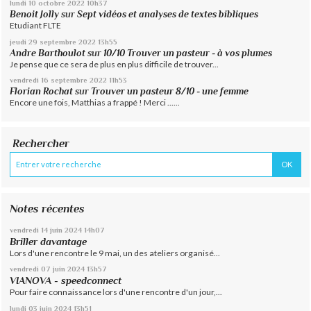
lundi 10
octobre 2022
10h37
Benoit Jolly
sur
Sept vidéos et analyses de textes bibliques
Etudiant FLTE
jeudi 29
septembre 2022
13h55
Andre Barthoulot
sur
10/10 Trouver un pasteur - à vos plumes
Je pense que ce sera de plus en plus difficile de trouver...
vendredi 16
septembre 2022
11h53
Florian Rochat
sur
Trouver un pasteur 8/10 - une femme
Encore une fois, Matthias a frappé ! Merci ......
Rechercher
Notes récentes
vendredi 14
juin 2024
14h07
Briller davantage
Lors d'une rencontre le 9 mai, un des ateliers organisé...
vendredi 07
juin 2024
13h57
VIANOVA - speedconnect
Pour faire connaissance lors d'une rencontre d'un jour,...
lundi 03
juin 2024
13h51