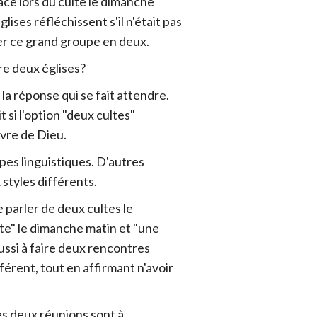
ce lors du culte le dimanche
lises réfléchissent s'il n'était pas
er ce grand groupe en deux.
re deux églises?
t la réponse qui se fait attendre.
t si l'option "deux cultes"
uvre de Dieu.
pes linguistiques. D'autres
styles différents.
 parler de deux cultes le
lte" le dimanche matin et "une
éussi à faire deux rencontres
férent, tout en affirmant n'avoir
 les deux réunions sont à