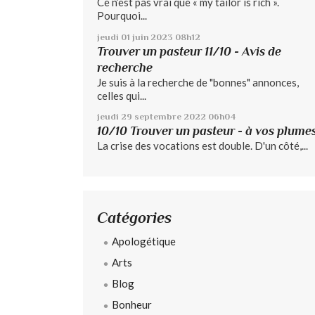
Ce n’est pas vrai que « my tailor is rich ».
Pourquoi...
jeudi 01
juin 2023
08h12
Trouver un pasteur 11/10 - Avis de
recherche
Je suis à la recherche de "bonnes" annonces,
celles qui...
jeudi 29
septembre 2022
06h04
10/10 Trouver un pasteur - à vos plume
La crise des vocations est double. D'un côté,...
Catégories
Apologétique
Arts
Blog
Bonheur