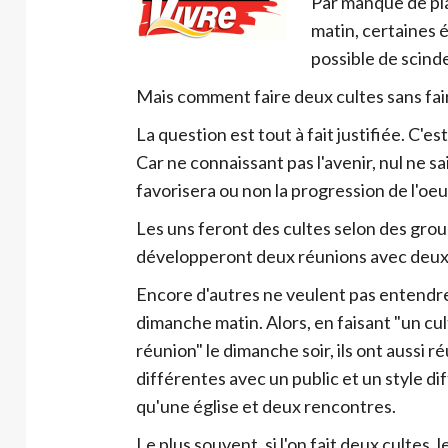
Par manque de pla
matin, certaines ég
possible de scind
Mais comment faire deux cultes sans fai
La question est tout à fait justifiée. C'es
Car ne connaissant pas l'avenir, nul ne sai
favorisera ou non la progression de l'oe
Les uns feront des cultes selon des grou
développeront deux réunions avec deux 
Encore d'autres ne veulent pas entendre
dimanche matin. Alors, en faisant "un cu
réunion" le dimanche soir, ils ont aussi r
différentes avec un public et un style dif
qu'une église et deux rencontres.
Le plus souvent, si l'on fait deux cultes,