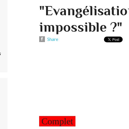
"Evangélisatio
impossible ?"
Share
s
Complet