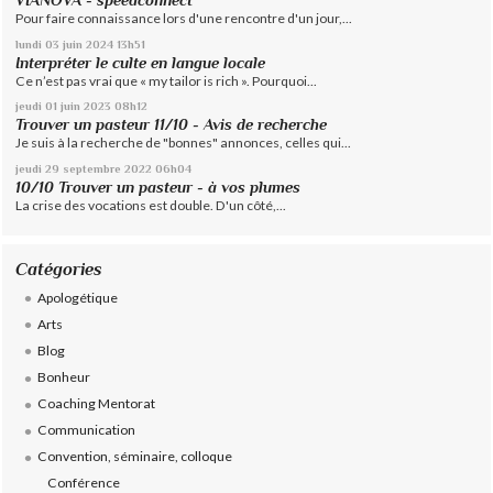
VIANOVA - speedconnect
Pour faire connaissance lors d'une rencontre d'un jour,...
lundi 03
juin 2024
13h51
Interpréter le culte en langue locale
Ce n’est pas vrai que « my tailor is rich ». Pourquoi...
jeudi 01
juin 2023
08h12
Trouver un pasteur 11/10 - Avis de recherche
Je suis à la recherche de "bonnes" annonces, celles qui...
jeudi 29
septembre 2022
06h04
10/10 Trouver un pasteur - à vos plumes
La crise des vocations est double. D'un côté,...
Catégories
Apologétique
Arts
Blog
Bonheur
Coaching Mentorat
Communication
Convention, séminaire, colloque
Conférence