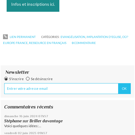
Infos et inscriptions ici.
LIEN PERMANENT
CATÉGORIES :
EVANGÉLISATION
,
IMPLANTATION D'EGLISE
,
OÙ?
EUROPE FRANCE
,
RESSOURCE EN FRANÇAIS
0
COMMENTAIRE
Newsletter
S'inscrire
Se désinscrire
Commentaires récents
dimanche 16
juin 2024
07h57
Stéphane
sur
Briller davantage
Voici quelques idées:...
vendredi 02
juin 2023
09h57