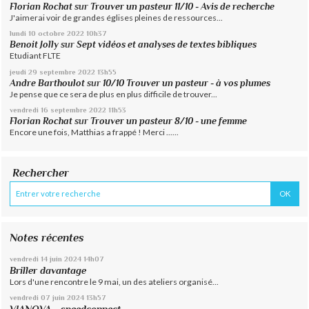
Florian Rochat
sur
Trouver un pasteur 11/10 - Avis de recherche
J'aimerai voir de grandes églises pleines de ressources...
lundi 10
octobre 2022
10h37
Benoit Jolly
sur
Sept vidéos et analyses de textes bibliques
Etudiant FLTE
jeudi 29
septembre 2022
13h55
Andre Barthoulot
sur
10/10 Trouver un pasteur - à vos plumes
Je pense que ce sera de plus en plus difficile de trouver...
vendredi 16
septembre 2022
11h53
Florian Rochat
sur
Trouver un pasteur 8/10 - une femme
Encore une fois, Matthias a frappé ! Merci ......
Rechercher
Notes récentes
vendredi 14
juin 2024
14h07
Briller davantage
Lors d'une rencontre le 9 mai, un des ateliers organisé...
vendredi 07
juin 2024
13h57