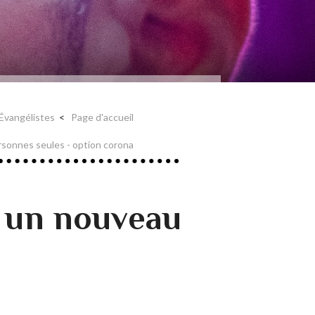
Évangélistes
Page d'accueil
rsonnes seules - option corona
 un nouveau