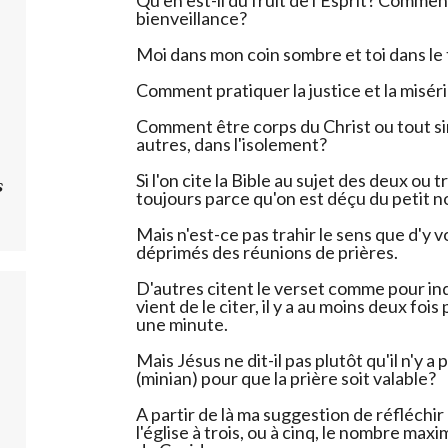
bienveillance?
Moi dans mon coin sombre et toi dans le
Comment pratiquer la justice et la misér
Comment être corps du Christ ou tout 
autres, dans l'isolement?
Si l'on cite la Bible au sujet des deux ou 
s
toujours parce qu'on est déçu du petit
Mais n'est-ce pas trahir le sens que d'y v
déprimés des réunions de prières.
D'autres citent le verset comme pour in
vient de le citer, il y a au moins deux foi
une minute.
Mais Jésus ne dit-il pas plutôt qu'il n'y 
(minian) pour que la prière soit valable?
A partir de là ma suggestion de réfléch
l'église à trois, ou à cinq, le nombre ma