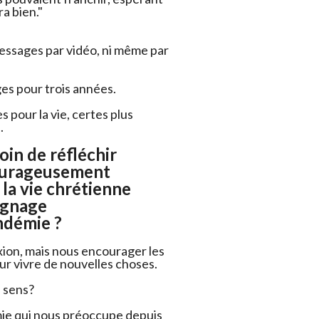
a bien."
essages par vidéo, ni même par
es pour trois années.
s pour la vie, certes plus
.
oin de réfléchir
ourageusement
 la vie chrétienne
ignage
andémie ?
lexion, mais nous encourager les
ur vivre de nouvelles choses.
 sens?
mie qui nous préoccupe depuis