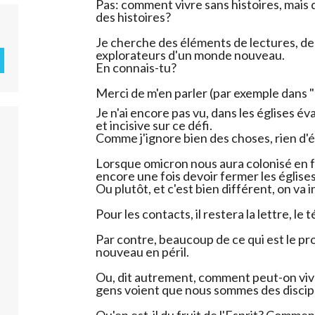
Pas: comment vivre sans histoires, mais da
des histoires?
Je cherche des éléments de lectures, d
explorateurs d'un monde nouveau.
En connais-tu?
Merci de m'en parler (par exemple dans
Je n'ai encore pas vu, dans les églises év
et incisive sur ce défi.
Comme j'ignore bien des choses, rien d'
Lorsque omicron nous aura colonisé en f
encore une fois devoir fermer les églises
Ou plutôt, et c'est bien différent, on va
Pour les contacts, il restera la lettre, le
Par contre, beaucoup de ce qui est le pro
nouveau en péril.
Ou, dit autrement, comment peut-on vivr
gens voient que nous sommes des discipl
Qu'en est-il du fruit de l'Esprit? Comment