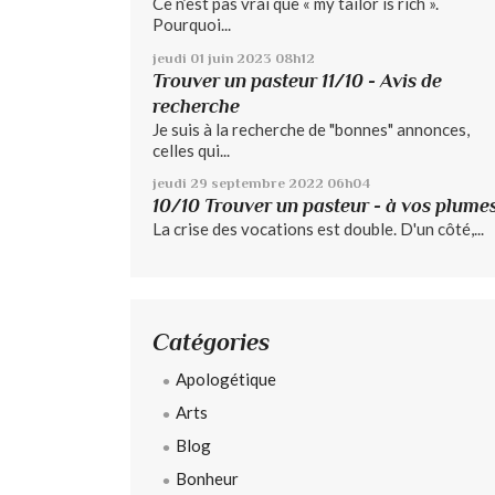
Ce n’est pas vrai que « my tailor is rich ».
Pourquoi...
jeudi 01
juin 2023
08h12
Trouver un pasteur 11/10 - Avis de
recherche
Je suis à la recherche de "bonnes" annonces,
celles qui...
jeudi 29
septembre 2022
06h04
10/10 Trouver un pasteur - à vos plume
La crise des vocations est double. D'un côté,...
Catégories
Apologétique
Arts
Blog
Bonheur