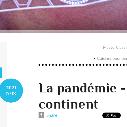
MasterClass 
Cuisiner pour pe
La pandémie -
2021
17/12
continent
Share