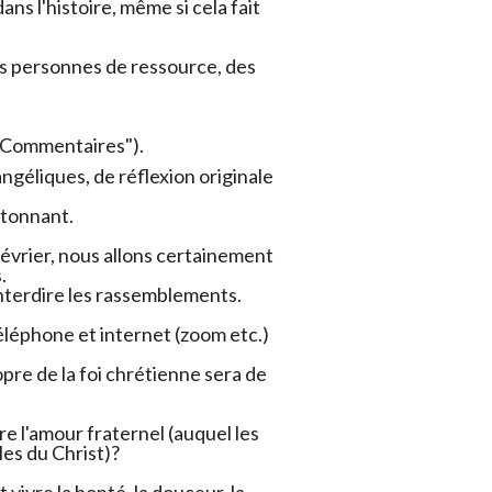
ns l'histoire, même si cela fait
es personnes de ressource, des
 "Commentaires").
angéliques, de réflexion originale
étonnant.
évrier, nous allons certainement
.
 interdire les rassemblements.
 téléphone et internet (zoom etc.)
pre de la foi chrétienne sera de
e l'amour fraternel (auquel les
es du Christ)?
 vivre la bonté, la douceur, la