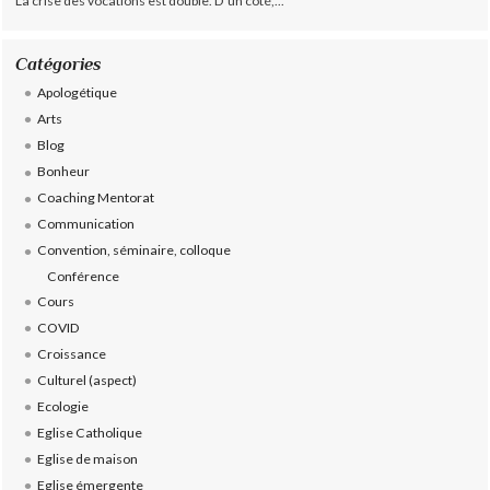
La crise des vocations est double. D'un côté,...
Catégories
Apologétique
Arts
Blog
Bonheur
Coaching Mentorat
Communication
Convention, séminaire, colloque
Conférence
Cours
COVID
Croissance
Culturel (aspect)
Ecologie
Eglise Catholique
Eglise de maison
Eglise émergente