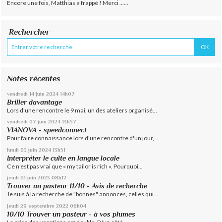
Encore une fois, Matthias a frappé ! Merci ......
Rechercher
Notes récentes
vendredi 14
juin 2024
14h07
Briller davantage
Lors d'une rencontre le 9 mai, un des ateliers organisé...
vendredi 07
juin 2024
13h57
VIANOVA - speedconnect
Pour faire connaissance lors d'une rencontre d'un jour,...
lundi 03
juin 2024
13h51
Interpréter le culte en langue locale
Ce n’est pas vrai que « my tailor is rich ». Pourquoi...
jeudi 01
juin 2023
08h12
Trouver un pasteur 11/10 - Avis de recherche
Je suis à la recherche de "bonnes" annonces, celles qui...
jeudi 29
septembre 2022
06h04
10/10 Trouver un pasteur - à vos plumes