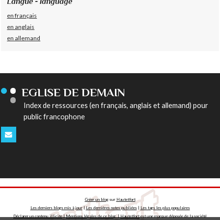
Langue - language
en français
en anglais
en allemand
EGLISE DE DEMAIN
Index de ressources (en français, anglais et allemand) pour
public francophone
Créer un blog
sur
Hautetfort
Les derniers blogs mis à jour
|
Les dernières notes publiées
|
Les tags les plus populaires
Déclarer un contenu illicite
|
Mentions légales de ce blog
|
Hautetfort
est une marque déposée de la société