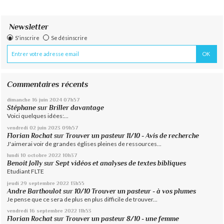
Newsletter
S'inscrire
Se désinscrire
Commentaires récents
dimanche 16
juin 2024
07h57
Stéphane
sur
Briller davantage
Voici quelques idées:...
vendredi 02
juin 2023
09h57
Florian Rochat
sur
Trouver un pasteur 11/10 - Avis de recherche
J'aimerai voir de grandes églises pleines de ressources...
lundi 10
octobre 2022
10h37
Benoit Jolly
sur
Sept vidéos et analyses de textes bibliques
Etudiant FLTE
jeudi 29
septembre 2022
13h55
Andre Barthoulot
sur
10/10 Trouver un pasteur - à vos plumes
Je pense que ce sera de plus en plus difficile de trouver...
vendredi 16
septembre 2022
11h53
Florian Rochat
sur
Trouver un pasteur 8/10 - une femme